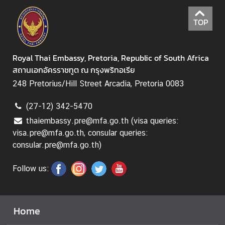
i
c
TOP
e
s
Royal Thai Embassy, Pretoria, Republic of South Africa
สถานเอกอัครราชทูต ณ กรุงพริทอเรีย
C
o
248 Pretorius/Hill Street Arcadia, Pretoria 0083
n
s
(27-12) 342-5470
u
thaiembassy.pre@mfa.go.th (visa queries:
l
visa.pre@mfa.go.th, consular queries:
a
consular.pre@mfa.go.th)
r
S
Follow us:
e
r
v
Home
i