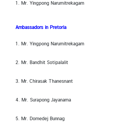
1. Mr. Yingpong Narumitrekagarn
N
e
Ambassadors in Pretoria
w
s
1. Mr. Yingpong Narumitrekagarn
T
2. Mr. Bandhit Sotipalalit
r
a
v
3. Mr. Chirasak Thanesnant
e
l
4. Mr. Surapong Jayanama
B
u
5. Mr. Domedej Bunnag
s