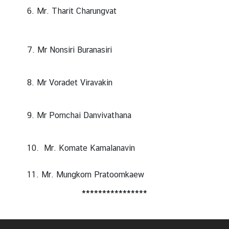
i
6. Mr. Tharit Charungvat
n
e
s
s
7. Mr Nonsiri Buranasiri
C
8. Mr Voradet Viravakin
o
n
9. Mr Pornchai Danvivathana
s
u
l
10. Mr. Komate Kamalanavin
a
r
11. Mr. Mungkorn Pratoomkaew
s
****************
e
r
v