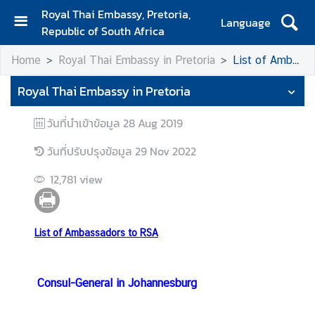
Royal Thai Embassy, Pretoria,
Language
Republic of South Africa
H
Home
Royal Thai Embassy in Pretoria
List of Ambassadors
o
m
Royal Thai Embassy in Pretoria
e
วันที่นำเข้าข้อมูล
28 Aug 2019
A
b
วันที่ปรับปรุงข้อมูล
29 Nov 2022
o
u
12,781
view
t
E
m
List of Ambassadors to RSA
b
a
s
Consul-General in Johannesburg
s
y